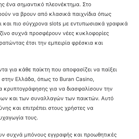
σης ένα σημαντικό πλεονέκτημα. Στο
ορούν να βρουν από κλασικά παιχνίδια όπως
ι και πιο σύγχρονα slots με εντυπωσιακά γραφικά
καζίνο συχνά προσφέρουν νέες κυκλοφορίες
κρατώντας έτσι την εμπειρία φρέσκια και
τα για κάθε παίκτη που αποφασίζει να παίξει
ο στην Ελλάδα, όπως το Buran Casino,
 κρυπτογράφησης για να διασφαλίσουν την
ων και των συναλλαγών των παικτών. Αυτό
ύνης και επιτρέπει στους χρήστες να
υχαγωγία τους.
ουν συχνά μπόνους εγγραφής και προωθητικές