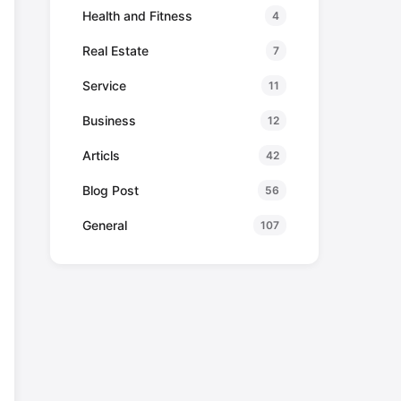
Health and Fitness
4
Real Estate
7
Service
11
Business
12
Articls
42
Blog Post
56
General
107