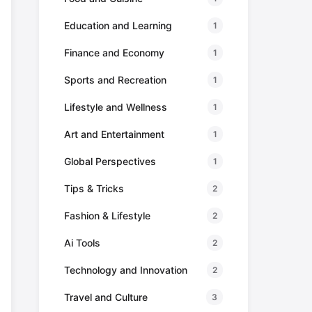
Education and Learning
1
Finance and Economy
1
Sports and Recreation
1
Lifestyle and Wellness
1
Art and Entertainment
1
Global Perspectives
1
Tips & Tricks
2
Fashion & Lifestyle
2
Ai Tools
2
Technology and Innovation
2
Travel and Culture
3