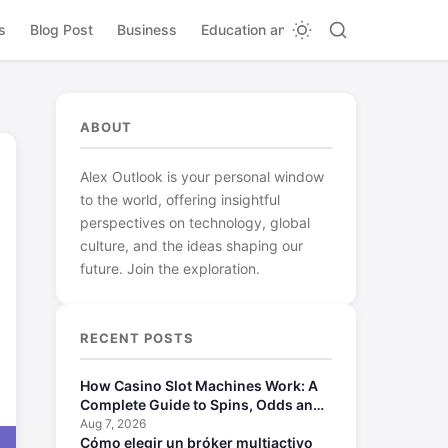
s
Blog Post
Business
Education and Learning
ABOUT
Alex Outlook is your personal window
to the world, offering insightful
perspectives on technology, global
culture, and the ideas shaping our
future. Join the exploration.
RECENT POSTS
How Casino Slot Machines Work: A
Complete Guide to Spins, Odds and
Payouts
Aug 7, 2026
Cómo elegir un bróker multiactivo