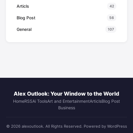
Articls
42
Blog Post
56
General
107
Alex Outlook: Your Window to the World
Home
RSS
Ai Tools
Art and Entertainment
Articls
Blog Post
Business
© 2026 alexoutlook. All Rights Reserved. Powered by WordPress