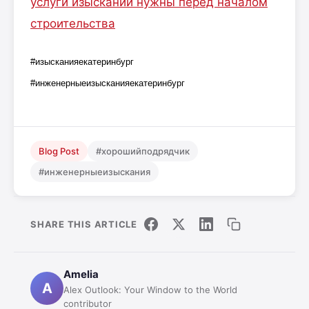
услуги изысканий нужны перед началом
строительства
#изысканияекатеринбург
#инженерныеизысканияекатеринбург
Blog Post
#хорошийподрядчик
#инженерныеизыскания
SHARE THIS ARTICLE
Amelia
A
Alex Outlook: Your Window to the World
contributor