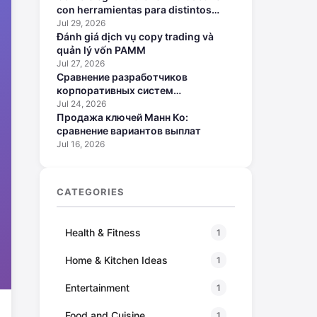
con herramientas para distintos
perfiles
Jul 29, 2026
Đánh giá dịch vụ copy trading và
quản lý vốn PAMM
Jul 27, 2026
Сравнение разработчиков
корпоративных систем
искусственного интеллекта
Jul 24, 2026
Продажа ключей Манн Ко:
сравнение вариантов выплат
Jul 16, 2026
CATEGORIES
Health & Fitness
1
Home & Kitchen Ideas
1
Entertainment
1
Food and Cuisine
1