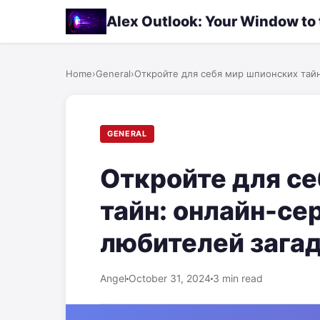
Alex Outlook: Your Window to
Home
›
General
›
Откройте для себя мир шпионских тайн
GENERAL
Откройте для с
тайн: онлайн-се
любителей зага
Angel
October 31, 2024
3 min read