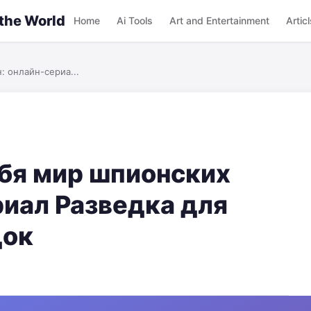
 the World
Home
Ai Tools
Art and Entertainment
Articl
: онлайн-сериа...
ебя мир шпионских
риал Разведка для
док