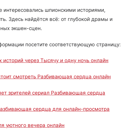
е интересовались шпионскими историями,
ть. Здесь найдётся всё: от глубокой драмы и
ных экшен-сцен.
формации посетите соответствующую страницу:
 историй через Тысячу и одну ночь онлайн
стоит смотреть Разбивающая сердца онлайн
яет зрителей сериал Разбивающая сердца
 Разбивающая сердца для онлайн-просмотра
ля уютного вечера онлайн