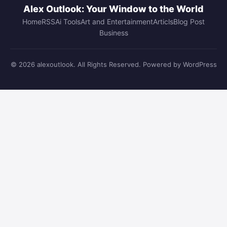
Alex Outlook: Your Window to the World
Home
RSS
Ai Tools
Art and Entertainment
Articls
Blog Post
Business
© 2026 alexoutlook. All Rights Reserved. Powered by WordPress