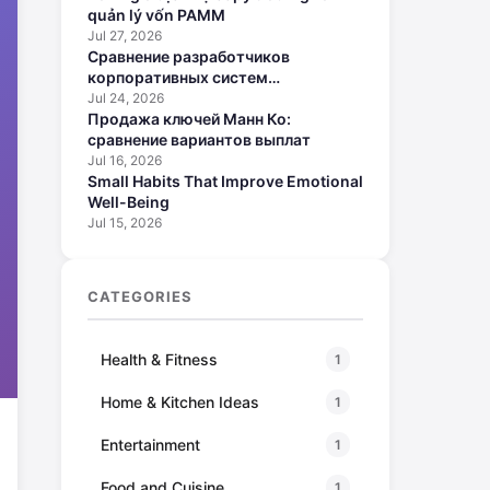
quản lý vốn PAMM
Jul 27, 2026
Сравнение разработчиков
корпоративных систем
искусственного интеллекта
Jul 24, 2026
Продажа ключей Манн Ко:
сравнение вариантов выплат
Jul 16, 2026
Small Habits That Improve Emotional
Well-Being
Jul 15, 2026
CATEGORIES
Health & Fitness
1
Home & Kitchen Ideas
1
Entertainment
1
Food and Cuisine
1