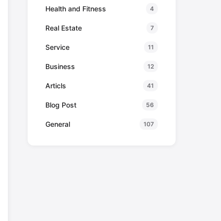
Health and Fitness
4
Real Estate
7
Service
11
Business
12
Articls
41
Blog Post
56
General
107