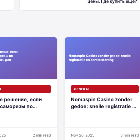
цены. Где купить ещё?
L
GENERAL
е решение, если
Nomaspin Casino zonder
 саморезы по
gedoe: snelle registratie en
 купить для
eerste storting
жа
2025
2 min read
Nov 26, 2025
3 min read