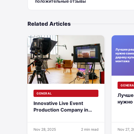
положительные отзывы
Related Articles
GENERA
GENERAL
Лучше
нужно
Innovative Live Event
дереву
Production Company in
монта
Austria
Nov 28, 2025
2 min read
Nov 27, 