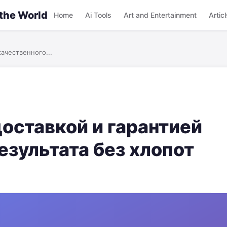
 the World
Home
Ai Tools
Art and Entertainment
Articl
качественного...
доставкой и гарантией
езультата без хлопот