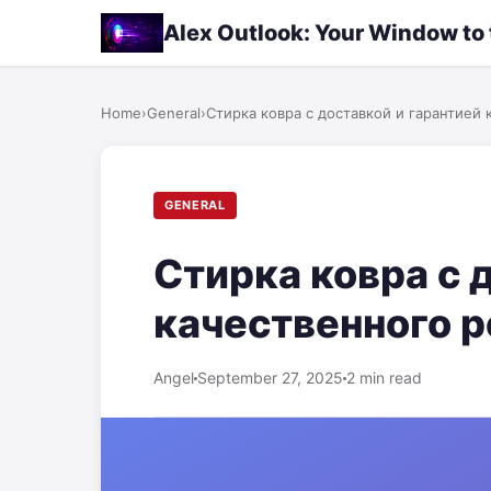
Alex Outlook: Your Window to
Home
›
General
›
Стирка ковра с доставкой и гарантией 
GENERAL
Стирка ковра с 
качественного р
Angel
September 27, 2025
2 min read