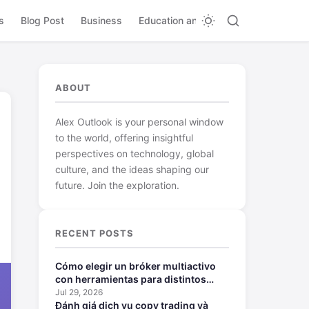
s
Blog Post
Business
Education and Learning
ABOUT
Alex Outlook is your personal window
to the world, offering insightful
perspectives on technology, global
culture, and the ideas shaping our
future. Join the exploration.
RECENT POSTS
Cómo elegir un bróker multiactivo
con herramientas para distintos
perfiles
Jul 29, 2026
Đánh giá dịch vụ copy trading và