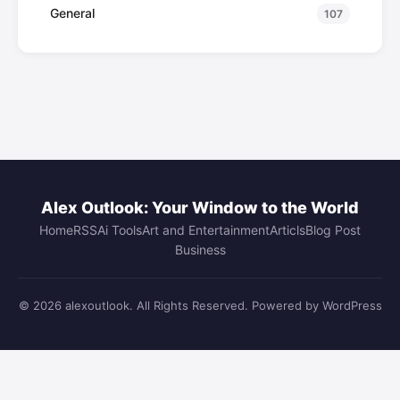
General
107
Alex Outlook: Your Window to the World
Home
RSS
Ai Tools
Art and Entertainment
Articls
Blog Post
Business
© 2026 alexoutlook. All Rights Reserved. Powered by WordPress