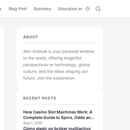
s
Blog Post
Business
Education and Learning
ABOUT
Alex Outlook is your personal window
to the world, offering insightful
perspectives on technology, global
culture, and the ideas shaping our
future. Join the exploration.
RECENT POSTS
How Casino Slot Machines Work: A
Complete Guide to Spins, Odds and
Payouts
Aug 7, 2026
Cómo elegir un bróker multiactivo