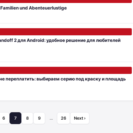
r Familien und Abenteuerlustige
ndoff 2 для Android: удобное решение для любителей
 не переплатить: выбираем серию под краску и площадь
6
7
8
9
…
26
Next ›