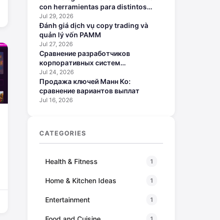
con herramientas para distintos
perfiles
Jul 29, 2026
Đánh giá dịch vụ copy trading và
quản lý vốn PAMM
Jul 27, 2026
Сравнение разработчиков
корпоративных систем
искусственного интеллекта
Jul 24, 2026
Продажа ключей Манн Ко:
сравнение вариантов выплат
Jul 16, 2026
CATEGORIES
Health & Fitness
1
Home & Kitchen Ideas
1
Entertainment
1
Food and Cuisine
1