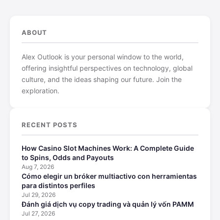
ABOUT
Alex Outlook is your personal window to the world,
offering insightful perspectives on technology, global
culture, and the ideas shaping our future. Join the
exploration.
RECENT POSTS
How Casino Slot Machines Work: A Complete Guide
to Spins, Odds and Payouts
Aug 7, 2026
Cómo elegir un bróker multiactivo con herramientas
para distintos perfiles
Jul 29, 2026
Đánh giá dịch vụ copy trading và quản lý vốn PAMM
Jul 27, 2026