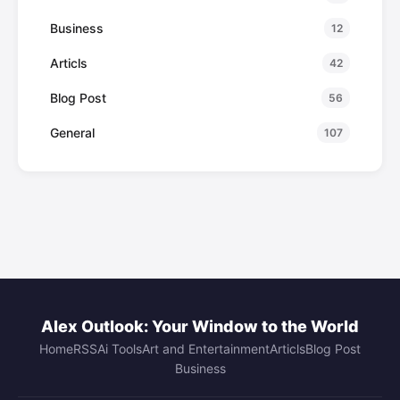
Business
12
Articls
42
Blog Post
56
General
107
Alex Outlook: Your Window to the World
Home
RSS
Ai Tools
Art and Entertainment
Articls
Blog Post
Business