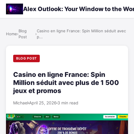
Alex Outlook: Your Window to the Wo
Blog
Casino en ligne France: Spin Million séduit avec
Home
›
›
Post
p...
BLOG POST
Casino en ligne France: Spin
Million séduit avec plus de 1 500
jeux et promos
Michael
April 25, 2026
3 min read