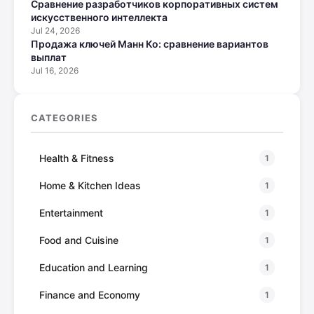
Сравнение разработчиков корпоративных систем
искусственного интеллекта
Jul 24, 2026
Продажа ключей Манн Ко: сравнение вариантов
выплат
Jul 16, 2026
CATEGORIES
Health & Fitness
1
Home & Kitchen Ideas
1
Entertainment
1
Food and Cuisine
1
Education and Learning
1
Finance and Economy
1