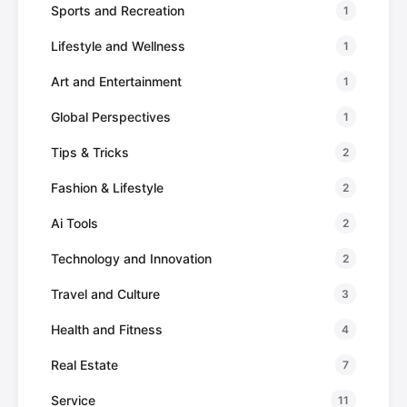
Sports and Recreation
1
Lifestyle and Wellness
1
Art and Entertainment
1
Global Perspectives
1
Tips & Tricks
2
Fashion & Lifestyle
2
Ai Tools
2
Technology and Innovation
2
Travel and Culture
3
Health and Fitness
4
Real Estate
7
Service
11