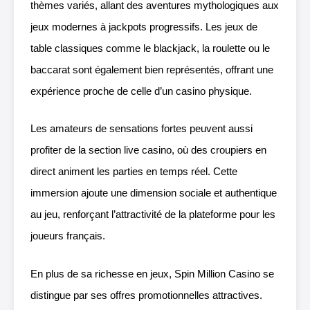
thèmes variés, allant des aventures mythologiques aux
jeux modernes à jackpots progressifs. Les jeux de
table classiques comme le blackjack, la roulette ou le
baccarat sont également bien représentés, offrant une
expérience proche de celle d’un casino physique.
Les amateurs de sensations fortes peuvent aussi
profiter de la section live casino, où des croupiers en
direct animent les parties en temps réel. Cette
immersion ajoute une dimension sociale et authentique
au jeu, renforçant l’attractivité de la plateforme pour les
joueurs français.
En plus de sa richesse en jeux, Spin Million Casino se
distingue par ses offres promotionnelles attractives.