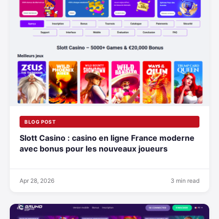
BLOG POST
Slott Casino : casino en ligne France moderne
avec bonus pour les nouveaux joueurs
Apr 28, 2026
3 min read