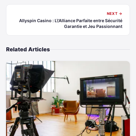
NEXT →
Allyspin Casino : L\'Alliance Parfaite entre Sécurité
Garantie et Jeu Passionnant
Related Articles