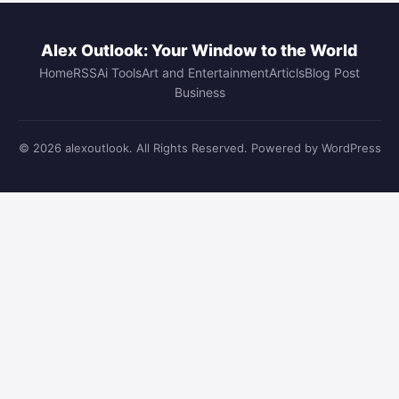
Alex Outlook: Your Window to the World
Home
RSS
Ai Tools
Art and Entertainment
Articls
Blog Post
Business
© 2026 alexoutlook. All Rights Reserved. Powered by WordPress