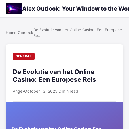
Alex Outlook: Your Window to the Wo
De Evolutie van het Online Casino: Een Europese
Home
›
General
›
Re...
GENERAL
De Evolutie van het Online
Casino: Een Europese Reis
Angel
October 13, 2025
2 min read