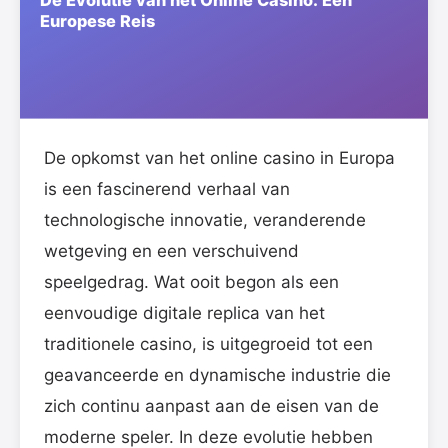
De opkomst van het online casino in Europa
is een fascinerend verhaal van
technologische innovatie, veranderende
wetgeving en een verschuivend
speelgedrag. Wat ooit begon als een
eenvoudige digitale replica van het
traditionele casino, is uitgegroeid tot een
geavanceerde en dynamische industrie die
zich continu aanpast aan de eisen van de
moderne speler. In deze evolutie hebben