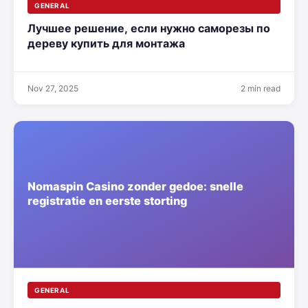
GENERAL
Лучшее решение, если нужно саморезы по
дереву купить для монтажа
Nov 27, 2025
2 min read
GENERAL