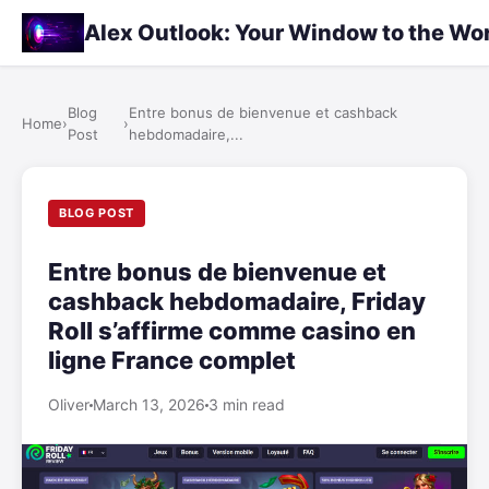
Alex Outlook: Your Window to the Wo
Blog
Entre bonus de bienvenue et cashback
Home
›
›
Post
hebdomadaire,...
BLOG POST
Entre bonus de bienvenue et
cashback hebdomadaire, Friday
Roll s’affirme comme casino en
ligne France complet
Oliver
March 13, 2026
3 min read