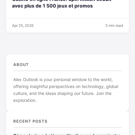
avec plus de 1 500 jeux et promos
Apr 25, 2026
3 min read
ABOUT
Alex Outlook is your personal window to the world,
offering insightful perspectives on technology, global
culture, and the ideas shaping our future. Join the
exploration.
RECENT POSTS