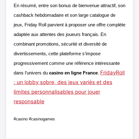
En résumé, entre son bonus de bienvenue attractif, son
cashback hebdomadaire et son large catalogue de
jeux, Friday Roll parvient à proposer une offre complète
adaptée aux attentes des joueurs français. En
combinant promotions, sécurité et diversité de
divertissements, cette plateforme s’impose
progressivement comme une référence intéressante
FridayRoll
dans l’univers du
casino en ligne France
.
: un lobby sobre, des jeux variés et des
limites personnalisables pour jouer
responsable
#casino #casinogames