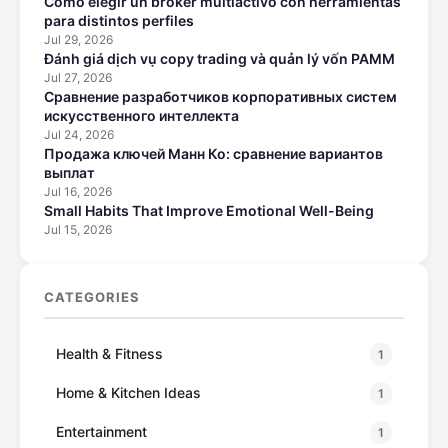
Cómo elegir un bróker multiactivo con herramientas
para distintos perfiles
Jul 29, 2026
Đánh giá dịch vụ copy trading và quản lý vốn PAMM
Jul 27, 2026
Сравнение разработчиков корпоративных систем
искусственного интеллекта
Jul 24, 2026
Продажа ключей Манн Ко: сравнение вариантов
выплат
Jul 16, 2026
Small Habits That Improve Emotional Well-Being
Jul 15, 2026
CATEGORIES
Health & Fitness
1
Home & Kitchen Ideas
1
Entertainment
1