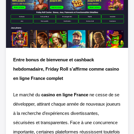
Entre bonus de bienvenue et cashback
hebdomadaire, Friday Roll s’affirme comme casino
en ligne France complet
Le marché du
casino en ligne France
ne cesse de se
développer, attirant chaque année de nouveaux joueurs
à la recherche d’expériences divertissantes,
sécurisées et transparentes. Face à une concurrence
importante, certaines plateformes réussissent toutefois