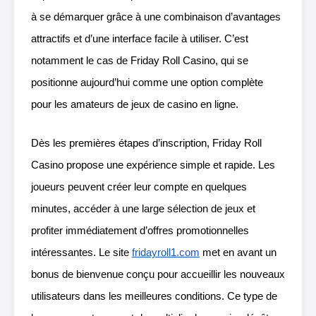
à se démarquer grâce à une combinaison d’avantages
attractifs et d’une interface facile à utiliser. C’est
notamment le cas de Friday Roll Casino, qui se
positionne aujourd’hui comme une option complète
pour les amateurs de jeux de casino en ligne.
Dès les premières étapes d’inscription, Friday Roll
Casino propose une expérience simple et rapide. Les
joueurs peuvent créer leur compte en quelques
minutes, accéder à une large sélection de jeux et
profiter immédiatement d’offres promotionnelles
intéressantes. Le site
fridayroll1.com
met en avant un
bonus de bienvenue conçu pour accueillir les nouveaux
utilisateurs dans les meilleures conditions. Ce type de