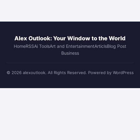
Alex Outlook: Your Window to the World
Home
RSS
Ai Tools
Art and Entertainment
Articls
Blog Post
Business
© 2026 alexoutlook. All Rights Reserved. Powered by WordPress