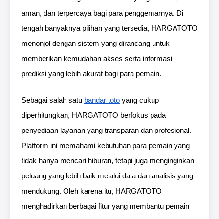
aman, dan terpercaya bagi para penggemarnya. Di
tengah banyaknya pilihan yang tersedia, HARGATOTO
menonjol dengan sistem yang dirancang untuk
memberikan kemudahan akses serta informasi
prediksi yang lebih akurat bagi para pemain.
Sebagai salah satu
bandar toto
yang cukup
diperhitungkan, HARGATOTO berfokus pada
penyediaan layanan yang transparan dan profesional.
Platform ini memahami kebutuhan para pemain yang
tidak hanya mencari hiburan, tetapi juga menginginkan
peluang yang lebih baik melalui data dan analisis yang
mendukung. Oleh karena itu, HARGATOTO
menghadirkan berbagai fitur yang membantu pemain