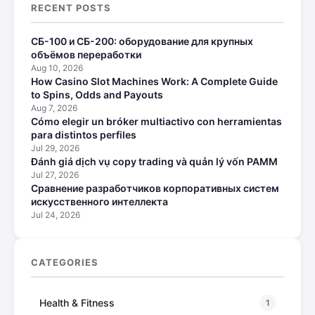
RECENT POSTS
СБ-100 и СБ-200: оборудование для крупных
объёмов переработки
Aug 10, 2026
How Casino Slot Machines Work: A Complete Guide
to Spins, Odds and Payouts
Aug 7, 2026
Cómo elegir un bróker multiactivo con herramientas
para distintos perfiles
Jul 29, 2026
Đánh giá dịch vụ copy trading và quản lý vốn PAMM
Jul 27, 2026
Сравнение разработчиков корпоративных систем
искусственного интеллекта
Jul 24, 2026
CATEGORIES
Health & Fitness
1