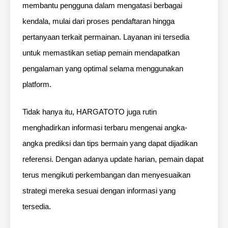
membantu pengguna dalam mengatasi berbagai
kendala, mulai dari proses pendaftaran hingga
pertanyaan terkait permainan. Layanan ini tersedia
untuk memastikan setiap pemain mendapatkan
pengalaman yang optimal selama menggunakan
platform.
Tidak hanya itu, HARGATOTO juga rutin
menghadirkan informasi terbaru mengenai angka-
angka prediksi dan tips bermain yang dapat dijadikan
referensi. Dengan adanya update harian, pemain dapat
terus mengikuti perkembangan dan menyesuaikan
strategi mereka sesuai dengan informasi yang
tersedia.