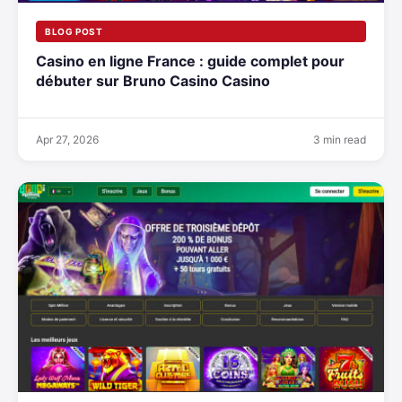
BLOG POST
Casino en ligne France : guide complet pour
débuter sur Bruno Casino Casino
Apr 27, 2026
3 min read