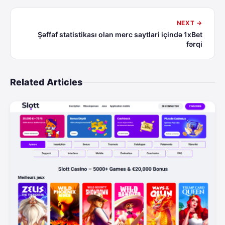
NEXT →
Şəffaf statistikası olan merc saytlari içində 1xBet
fərqi
Related Articles