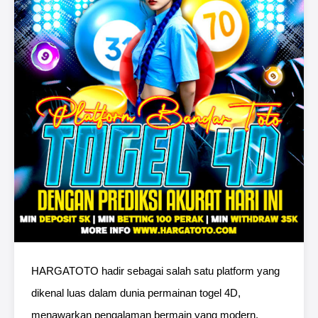
HARGATOTO hadir sebagai salah satu platform yang
dikenal luas dalam dunia permainan togel 4D,
menawarkan pengalaman bermain yang modern,