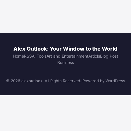
Alex Outlook: Your Window to the World
Home
RSS
Ai Tools
Art and Entertainment
Articls
Blog Post
Business
© 2026 alexoutlook. All Rights Reserved. Powered by WordPress