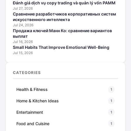
Đánh giá dịch vụ copy trading và quản lý vốn PAMM
Jul 27, 2026
Сравнение разработчиков корпоративных систем
искусственного интеллекта
Jul 24, 2026
Продажа ключей Манн Ко: сравнение вариантов
выплат
Jul 16, 2026
Small Habits That Improve Emotional Well-Being
Jul 15, 2026
CATEGORIES
Health & Fitness
1
Home & Kitchen Ideas
1
Entertainment
1
Food and Cuisine
1