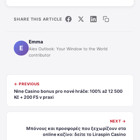
SHARE THIS ARTICLE
Emma
E
Alex Outlook: Your Window to the World
contributor
← PREVIOUS
Nine Casino bonus pro nové hráče: 100% až 12 500
Kč + 200 FS v praxi
NEXT →
Μπόνους και προσφορές που ξεχωρίζουν στα
online καζίνο: δείτε το Liraspin Casino