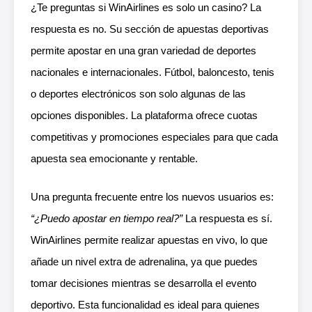
¿Te preguntas si WinAirlines es solo un casino? La
respuesta es no. Su sección de apuestas deportivas
permite apostar en una gran variedad de deportes
nacionales e internacionales. Fútbol, baloncesto, tenis
o deportes electrónicos son solo algunas de las
opciones disponibles. La plataforma ofrece cuotas
competitivas y promociones especiales para que cada
apuesta sea emocionante y rentable.
Una pregunta frecuente entre los nuevos usuarios es:
“¿Puedo apostar en tiempo real?”
La respuesta es sí.
WinAirlines permite realizar apuestas en vivo, lo que
añade un nivel extra de adrenalina, ya que puedes
tomar decisiones mientras se desarrolla el evento
deportivo. Esta funcionalidad es ideal para quienes