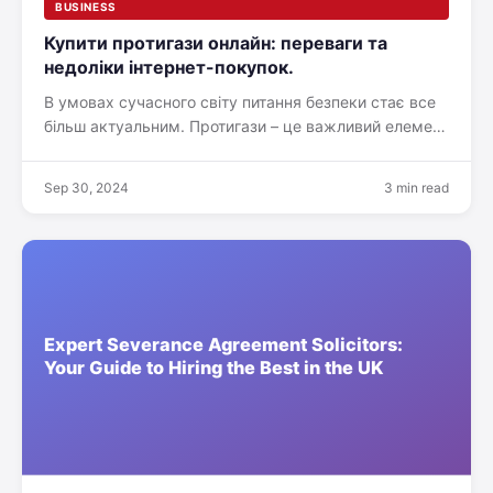
BUSINESS
Купити протигази онлайн: переваги та
недоліки інтернет-покупок.
В умовах сучасного світу питання безпеки стає все
більш актуальним. Протигази – це важливий елемент
захисту від небезпечних речовин та умов. Багато
людей…
Sep 30, 2024
3 min read