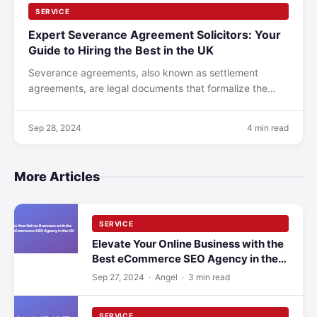
SERVICE
Expert Severance Agreement Solicitors: Your
Guide to Hiring the Best in the UK
Severance agreements, also known as settlement
agreements, are legal documents that formalize the
terms under which an employee leaves a company.
Whether you…
Sep 28, 2024
4 min read
More Articles
SERVICE
Elevate Your Online Business with the
Best eCommerce SEO Agency in the
UK
Sep 27, 2024
· Angel · 3 min read
SERVICE