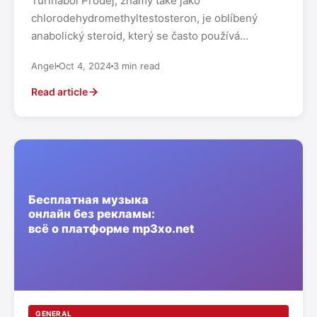
Turinabol Prodej, známý také jako
chlorodehydromethyltestosteron, je oblíbený
anabolický steroid, který se často používá
sportovci a kulturisty k zlepšení…
Angel
Oct 4, 2024
3 min read
Read article
GENERAL