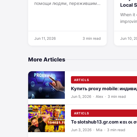
помощи людям, пережившим…
Local 
When it
improvin
choosing
makes al
Jun 11, 2026
3 min read
Jun 10, 
Homeow
unders
More Articles
ARTICLS
Купить proxy mobile: индив
Jun 5, 2026
· Alex · 3 min read
ARTICLS
Το slotshub13.gr.com και οι
Jun 3, 2026
· Mia · 3 min read