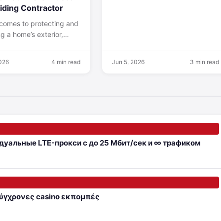
Siding Contractor
 comes to protecting and
g a home’s exterior,
 the right professional
l the difference.
2026
4 min read
Jun 5, 2026
3 min read
ners want someone who
tands…
идуальные LTE-прокси с до 25 Мбит/сек и ∞ трафиком
 σύγχρονες casino εκπομπές