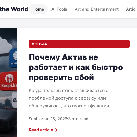
 the World
Home
Ai Tools
Art and Entertainment
Articl
ARTICLS
Почему Актив не
работает и как быстро
проверить сбой
Когда пользователь сталкивается с
проблемой доступа к сервису или
обнаруживает, что нужная функция
перестала отвечать, важно не паниковать, а
Sophia
Jun 15, 2026
3 min read
быстро определить…
Read article