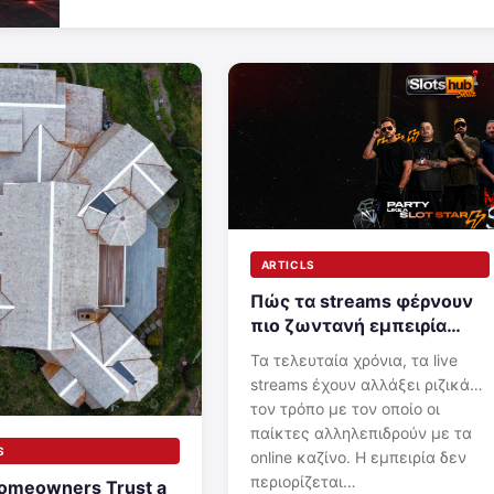
ARTICLS
Πώς τα streams φέρνουν
πιο ζωντανή εμπειρία
στους παίκτες
Τα τελευταία χρόνια, τα live
streams έχουν αλλάξει ριζικά
τον τρόπο με τον οποίο οι
παίκτες αλληλεπιδρούν με τα
S
online καζίνο. Η εμπειρία δεν
περιορίζεται…
omeowners Trust a