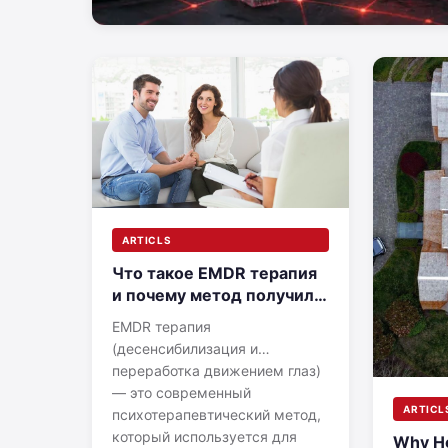
ARTICLS
Что такое EMDR терапия
и почему метод получил
мировое признание
EMDR терапия
(десенсибилизация и
переработка движением глаз)
— это современный
ARTICL
психотерапевтический метод,
который используется для
Why H