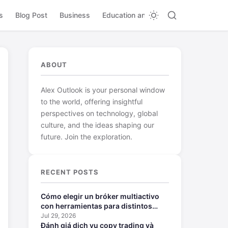
s
Blog Post
Business
Education and Learning
ABOUT
Alex Outlook is your personal window
to the world, offering insightful
perspectives on technology, global
culture, and the ideas shaping our
future. Join the exploration.
RECENT POSTS
Cómo elegir un bróker multiactivo
con herramientas para distintos
perfiles
Jul 29, 2026
Đánh giá dịch vụ copy trading và