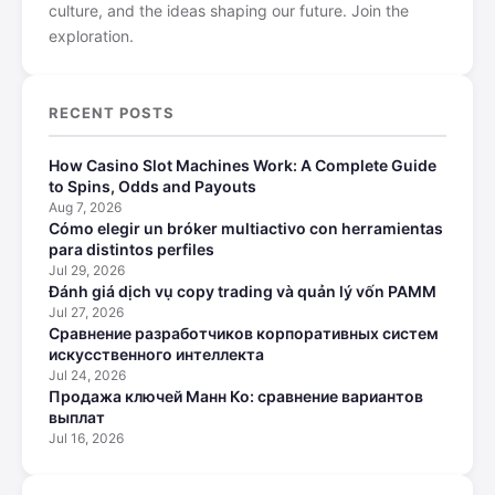
culture, and the ideas shaping our future. Join the
exploration.
RECENT POSTS
How Casino Slot Machines Work: A Complete Guide
to Spins, Odds and Payouts
Aug 7, 2026
Cómo elegir un bróker multiactivo con herramientas
para distintos perfiles
Jul 29, 2026
Đánh giá dịch vụ copy trading và quản lý vốn PAMM
Jul 27, 2026
Сравнение разработчиков корпоративных систем
искусственного интеллекта
Jul 24, 2026
Продажа ключей Манн Ко: сравнение вариантов
выплат
Jul 16, 2026