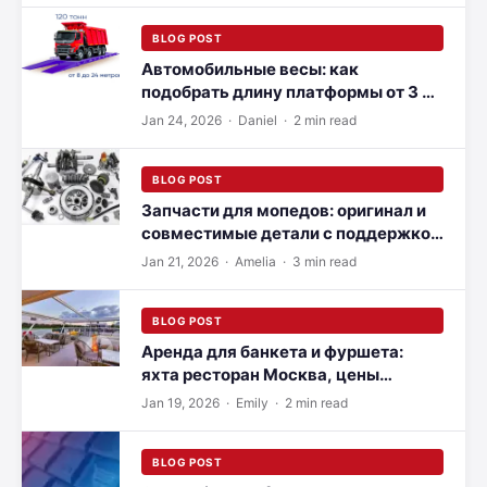
BLOG POST
Автомобильные весы: как
подобрать длину платформы от 3 до
24 метров
Jan 24, 2026
· Daniel · 2 min read
BLOG POST
Запчасти для мопедов: оригинал и
совместимые детали с поддержкой
24/7
Jan 21, 2026
· Amelia · 3 min read
BLOG POST
Аренда для банкета и фуршета:
яхта ресторан Москва, цены
собственника
Jan 19, 2026
· Emily · 2 min read
BLOG POST