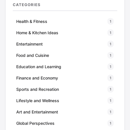
CATEGORIES
Health & Fitness
1
Home & Kitchen Ideas
1
Entertainment
1
Food and Cuisine
1
Education and Learning
1
Finance and Economy
1
Sports and Recreation
1
Lifestyle and Wellness
1
Art and Entertainment
1
Global Perspectives
1